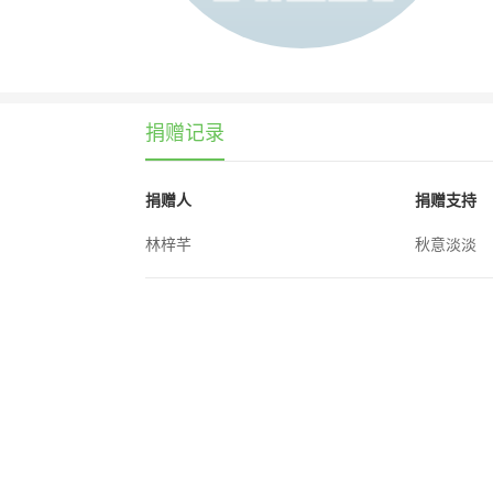
捐赠记录
捐赠人
捐赠支持
林梓芊
秋意淡淡