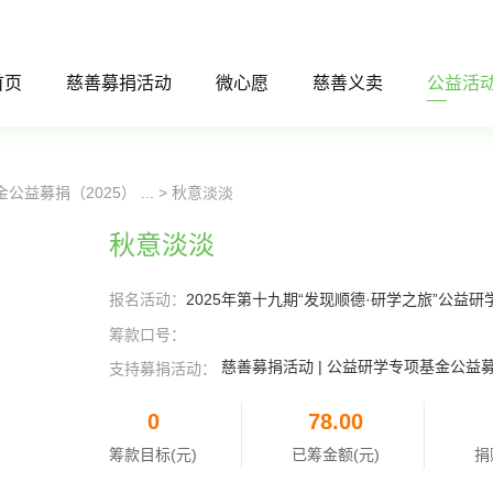
首页
慈善募捐活动
微心愿
慈善义卖
公益活
益募捐（2025） ...
> 秋意淡淡
秋意淡淡
报名活动：
2025年第十九期“发现顺德·研学之旅”公益研
筹款口号：
慈善募捐活动 | 公益研学专项基金公益募捐（
支持募捐活动：
0
78.00
筹款目标(元)
已筹金额(元)
捐