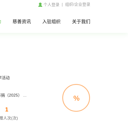
|
组织/企业登录
个人登录
动
慈善资讯
入驻组织
关于我们
学活动
2025） ...
%
1
赠人次(次)