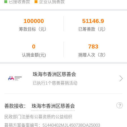
已接收善款
企业认捐善款
100000
51146.9
筹款目标（元）
已筹善款（元）
0
783
认捐金额(元)
捐赠人次（次）
珠海市香洲区慈善会
已执行1个慈善募捐活动
?
善款接收：
珠海市香洲区慈善会
民政部门注册有公募资质的公益组织
募捐方案备案编号：51440402MJL450738QA25003