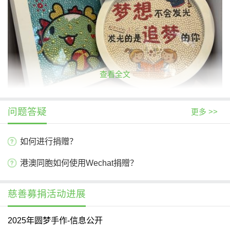
查看全文
问题答疑
更多 >>
慈善募捐活动执行计划
如何进行捐赠？
（一）筹款阶段：2025年4月-2026年12月。在慈链公益平台开展公
开募捐活动，多渠道加大项目的宣传力度。
港澳同胞如何使用Wechat捐贈？
（二）执行阶段：2025年4月-2026年12月。
①于2025年4月-2026年12月，开展残障孤儿心理健康教育系
列活动，包括心理健康培训、评估、团体辅导及个别辅导等；
慈善募捐活动进展
②于2025年4月-2026年12月，开展大龄残障孤儿职业技能培
训（手工、烹饪技巧、饮品制作等）。
2025年圆梦手作-信息公开
③于2025年4月-2026年12月，开展4场公益集市活动。