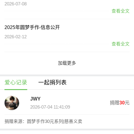
（三）信息公开阶段：本慈善募捐活动将每三个月于慈链公益平台
2026-07-08
及慈善中国进行一次信息公开。
查看全文
慈善募捐活动预算
2025年圆梦手作-信息公开
2026-02-12
查看全文
加载更多
爱心记录
一起捐列表
JWY
捐赠
30
元
2026-07-04 11:41:09
公益事业捐赠专用收据领取说明
捐赠来源：圆梦手作30元系列|慈善义卖
尊敬的捐赠人： 感谢您的爱心捐赠，为维护每一位捐赠人的权
益，您可以向珠海市香洲区慈善会申请捐赠票据。需要捐赠票据的