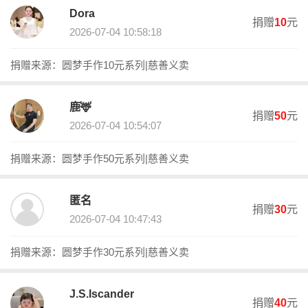
爱心用户，请将以下信息发送至慈善会邮箱：捐赠截图（包含捐赠
Dora
捐赠
10
元
项目、捐赠金额、交易单号）以及发票抬头和税号等发送至邮箱xzc
2026-07-04 10:58:18
sh2023@163.com进行申请。我们将在收到捐赠发票申请邮件后10
个工作日内，将电子版捐赠票据发送至您的邮箱，如有其它问题，
捐赠来源：圆梦手作10元系列|慈善义卖
欢迎联系我们15217162204/13425063168。
关于我们
珠海市香洲区慈善会是香洲区委、区政府为搭建区级慈善平台，加
鹿🦌
捐赠
50
元
快推进全区慈善事业高质量发展，于2023年10月推动成立的公益性
2026-07-04 10:54:07
社会团体，由香洲区社会各界热心慈善事业的机构、团体和个人组
成，业务主管单位是香洲区民政局，是香洲区了解慈善、关心慈
捐赠来源：圆梦手作50元系列|慈善义卖
善、参与慈善、支持慈善的主渠道和主平台。
一、发展愿景
通过专业化、标准化、规范化运作，将香洲慈善会打造成为让党委
匿名
政府和社会各界信任的、具有广泛募捐动员能力及品牌影响力的、
捐赠
30
元
2026-07-04 10:47:43
发挥作为政府职能补充作用和提升社会凝聚力的枢纽型慈善组织，
搭建香洲区慈善生态枢纽平台。
二、使命任务
捐赠来源：圆梦手作30元系列|慈善义卖
成为香洲慈善事业的引领者；成为香洲慈善资源的统筹者；成为香
洲慈善主体的支持者；成为香洲慈善模式的创新者；成为香洲慈善
J.S.Iscander
氛围的营造者。
捐赠
40
元