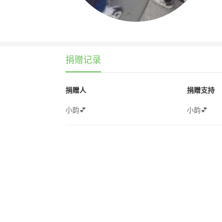
捐赠记录
捐赠人
捐赠支持
小韵💕
小韵💕