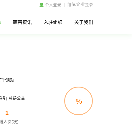
|
组织/企业登录
个人登录
动
慈善资讯
入驻组织
关于我们
研学活动
捐 | 慈链公益
%
1
赠人次(次)