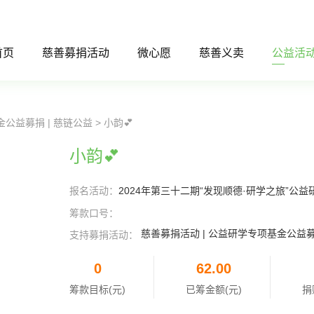
首页
慈善募捐活动
微心愿
慈善义卖
公益活
金公益募捐 | 慈链公益
> 小韵💕
小韵💕
报名活动：
2024年第三十二期“发现顺德·研学之旅”公益
筹款口号：
慈善募捐活动 | 公益研学专项基金公益募
支持募捐活动：
0
62.00
筹款目标(元)
已筹金额(元)
捐