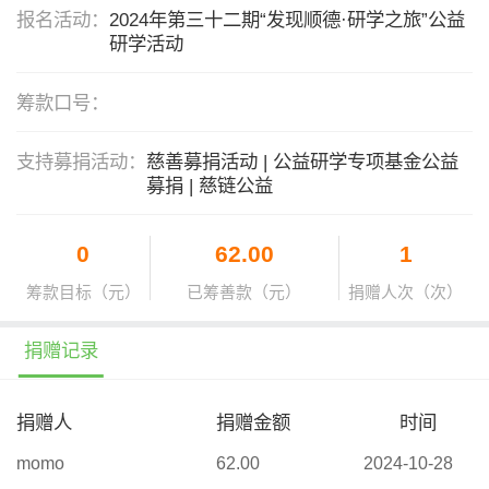
报名活动：
2024年第三十二期“发现顺德·研学之旅”公益
研学活动
筹款口号：
支持募捐活动：
慈善募捐活动 | 公益研学专项基金公益
募捐 | 慈链公益
0
62.00
1
筹款目标（元）
已筹善款（元）
捐赠人次（次）
捐赠记录
捐赠人
捐赠金额
时间
momo
62.00
2024-10-28