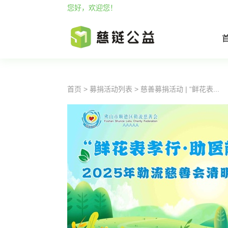
您好，欢迎您！
首页
>
募捐活动列表
> 慈善募捐活动 | “鲜花表...