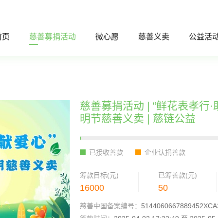
首页
慈善募捐活动
微心愿
慈善义卖
公益活
慈善募捐活动 | “鲜花表孝行
明节慈善义卖 | 慈链公益
已接收善款
企业认捐善款
筹款目标(元)
已筹善款(元)
16000
50
慈善中国备案编号：
5144060667889452XCA