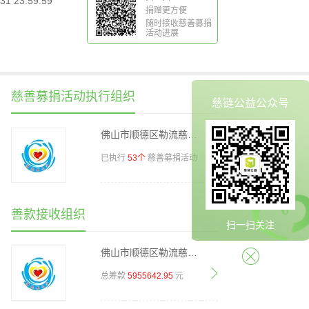
31 23:59:59
捐赠更方便
随时接收慈善募捐
活动进展
慈善募捐活动执行组织
慈链公益公众号
佛山市顺德区勒流慈善会
已执行
慈善募捐活动
53个
善款接收组织
扫一扫关注
佛山市顺德区勒流慈善会
总筹款
元
5955642.95