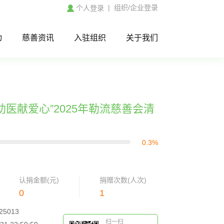
|
组织/企业登录
个人登录
动
慈善资讯
入驻组织
关于我们
·助医献爱心”2025年勒流慈善会清
0.3%
认捐金额(元)
捐赠次数(人次)
0
1
25013
扫一扫