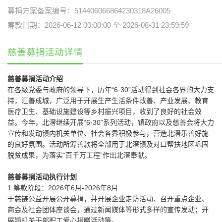
募捐方案备案编号：514406066864230318A26005
筹款日期：2026-06-12 00:00:00 至 2026-08-31 23:59:59
慈善募捐活动详情
慈善募捐活动介绍
在各级党委与政府的领导下，历年“6·30”活动得到社会各界的大力支
持，汇善成城，广泛用于开展生产生活条件改善、产业发展、教育
医疗卫生、基础设施建设等乡村振兴项目，收到了良好的社会效
益。今年，北滘继续开展“6·30”系列活动，镇政府以及慈善会将大力
宣传和发动镇内机关单位、社会各界积极参与，营造北滘乐善好施
的良好氛围。活动所筹善款将全部用于北滘镇及对口帮扶地区巩固
脱贫成果，为落实“百千万工程”作出北滘奉献。
慈善募捐活动执行计划
1.筹款阶段：2026年6月-2026年8月
于慈链公益开展公开募捐，并开展企业走访活动、召开重点企业、
商会及社会团体座谈会，通过新闻媒体等形式多样的宣传发动；开
展镇机关干部职工爱心捐赠活动等。