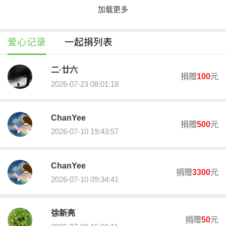
加载更多
关于我们
爱心记录
一起捐列表
佛山市顺德区北滘慈善会‌成立于2009年3月，由北滘镇党委镇政府牵
头发起，经顺德区民政和人力资源社会保障局批准成立，是具有独
立法人资格的非营利公益社会组织，具备社会组织AAAAA等级（最
二·廿六
捐赠
100
元
高评级）、慈善组织公开募捐资格、公益性捐赠税前扣除资格等相
2026-07-23 08:01:18
关资质。北滘慈善会开设“解困、慈幼、扶老、助残、宽疾、安富”六
大业务板块，致力推动北滘镇慈善事业的发展，营造乐善好施的社
会氛围。
ChanYee
办公地址：佛山市顺德区北滘镇新城区翠影路3号
捐赠
500
元
2026-07-10 19:43:57
公益事业捐赠专用收据领取说明
1.本会开具广东省公益事业捐赠统一票据，如需开票，请勾选【需要
ChanYee
捐赠票据】，在联系方式处填写正确手机号码可接收票据，届时票
捐赠
3300
元
据将以短信的形式发送至捐赠人手机。
2026-07-10 09:34:41
2.“您的姓名”一栏应填写收据抬头名称，企业开具需提供统一信用代
码，个人捐赠备注捐赠人名称，开票信息以捐赠人所填信息为准。
3.如有疑问请咨询北滘慈善会秘书处冯小姐0757-22398930。
徐新亮
捐赠
50
元