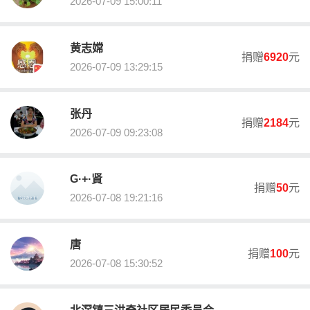
2026-07-09 15:00:11
受益人(服务对象)
受益人范围：北滘镇及对口帮扶地区困难群众；预期数量：约1000
黄志嫦
人；确定方式：由北滘慈善会、北滘镇农业农村办公室和对口帮扶
捐赠
6920
元
2026-07-09 13:29:15
地区驻队工作组审核。
募得款物用途
张丹
用于顺德区北滘镇及对口帮扶地区乡村振兴项目，巩固脱贫成果，
捐赠
2184
元
助力乡村振兴。
2026-07-09 09:23:08
剩余财产处理
用于本组织目的相同或者相近的其他慈善项目
G·+·䝨
捐赠
50
元
2026-07-08 19:21:16
募捐成本
无
唐
募捐活动负责人
捐赠
100
元
2026-07-08 15:30:52
谢乐弦
职务
北滘镇三洪奇社区居民委员会