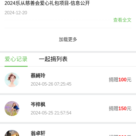
2024乐从慈善会爱心礼包项目-信息公开
2024-12-20
查看全文
关于我们
加载更多
乐从慈善会是具有公开募捐资格、税前扣除资格并认定为社会组织
“5A”等级的慈善组织。业务范围是接受捐赠，开展社会慈善活动。
宗旨是扶危济困、造福社会。遵守宪法、法律、法规和国家政策，
爱心记录
一起捐列表
遵守社会道德风尚；向社会各界募集资金、整合资源，最大限度地
帮助乐从镇各类弱势市民；促进社会进步，发展有乐从本土特色的
蔡綺玲
现代慈善事业。
捐赠
100
元
2024-05-26 07:25:45
岑梓枫
捐赠
150
元
2024-05-25 21:57:54
翁卓轩