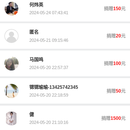
人、困难特殊卫计对象、孤儿和事实无人抚养儿童或其他特殊困难
何炜英
捐赠
150
元
家庭等。
2024-05-24 07:43:41
剩余财产处理
剩余财产将继续用于本项目
匿名
捐赠
20
元
2024-05-21 09:15:46
募捐成本
暂无
马国鸣
募捐活动负责人
捐赠
100
元
2024-05-20 22:57:37
邓咏明
职务
秘书长
锶锶瑜瑜-13425742345
捐赠
50
元
2024-05-20 22:18:59
联系电话
0757-29230608
健
捐赠
1500
元
办公地址
2024-05-20 21:10:16
乐从镇荔南路B31号