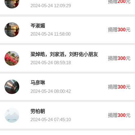
捐赠
200
元
2024-05-24 12:09:29
岑淑媚
捐赠
300
元
公益事业捐赠专用收据领取说明
2024-05-24 11:58:00
如需领取捐赠收据，请联系乐从慈善会秘书处梁小姐，电话：28080
234；本会将采用“邮资到付”的方式将捐赠收据邮寄给您。
梁焯皓，刘家滔，刘籽佑小朋友
捐赠
300
元
受益人(服务对象)
2024-05-24 08:59:18
乐从镇在册低保、低保边缘、特困供养家庭；其他非在册但存在事
实性困难、有迫切帮扶需求的乐从镇户籍家庭
马彦琳
募得款物用途
捐赠
300
元
2024-05-24 08:00:42
募得款物将用于采购价值100-380元左右的爱心礼包（包含食品、生
活用品、小家电等），于活动开展期间派送给受惠家庭：第一类:乐
从镇在册低保、低保边缘、特困供养家庭；第二类:其他非在册但存
劳柏朝
在事实性困难的乐从镇户籍家庭，包括但不限于: (1)经核定已获得区
捐赠
300
元
镇两级项目资助的困难群体，包括助医、助学、助困等项目的帮扶
2024-05-24 07:45:10
对象;(2)存在事实性难且有迫切帮扶需求的弱势群体。包括但不限于
困难残疾人家庭、困难长者、大病家庭、单亲家庭、困难退役军