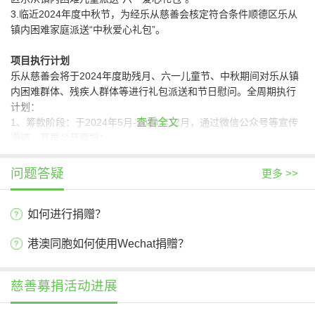
3.临近2024年度中秋节，为经乐从慈善会核定符合条件顺德区乐从
镇内困难家庭派送“中秋爱心礼包”。
项目执行计划
乐从慈善会将于2024年度助残月、六一儿童节、中秋期间对乐从镇
内困难群体、残疾人群体等进行礼包派送和节日慰问。全周期执行
计划：
查看全文
1、筹款阶段：
于2024年5月-2024年12月，通过微信公众号等宣传
渠道，开展公开募捐；
2、项目执行阶段：2024年5月-2024年12月
（1）于节日前两个月收集受助对象名单，确定礼包派送对象；
问题答疑
更多 >>
（2）于节日前一个月的月中旬通过村居派送、上门慰问等形式派送
爱心礼包至受惠对象；
如何进行捐赠？
3、信息公开阶段：本项目将每三个月于慈善中国和慈链公益平台进
行一次信息公开。
港澳同胞如何使用Wechat捐贈？
项目预算
慈善募捐活动进展