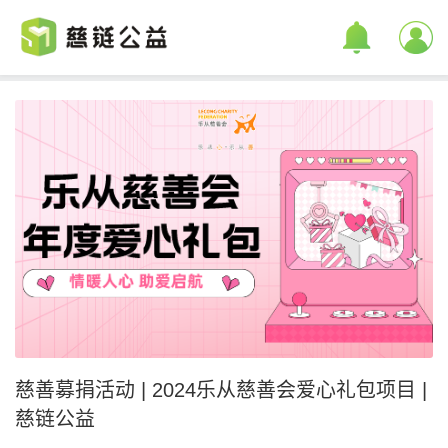
慈善募捐活动 | 2024乐从慈善会爱心礼包项目 |
慈链公益