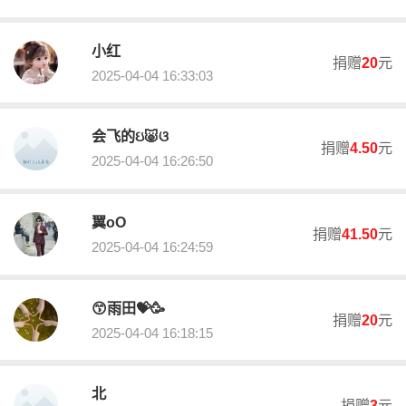
社会组织等级评估5A单位”、“广东省公益性捐赠税前扣除资格”、“慈
善组织公开募捐资格”、“顺德慈善服务典范称号”、“顺德突出贡献慈
小红
善组织”、“顺德区脱贫攻坚突出贡献集体”、“顺德区红玉兰慈善榜样
捐赠
20
元
2025-04-04 16:33:03
（组织）”。
办公地址：佛山市顺德区容桂街道风华路6号
会飞的ઇ🐷ଓ
捐赠
4.50
元
受益人(服务对象)
2025-04-04 16:26:50
容桂街道养老机构长者；在册困难、单亲、困难儿童/学子、残疾、
患病等因经济困难需要帮助的容桂街道户籍或在容桂居住的弱势群
体约1396人次
翼oO
捐赠
41.50
元
2025-04-04 16:24:59
募得款物用途
用于帮扶容桂街道养老机构长者；在册困难、单亲、困难儿童/学
子、残疾、患病等因经济困难需要帮助的容桂街道户籍或在容桂居
😙雨田💝🥳
住的弱势群体约1396人次
捐赠
20
元
2025-04-04 16:18:15
剩余财产处理
剩余财产用于目的相同或者相近的其他慈善项目。
北
捐赠
3
元