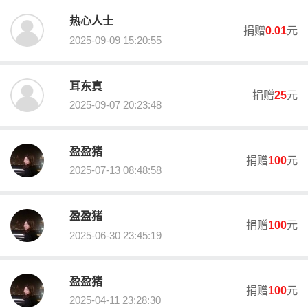
热心人士
捐赠
0.01
元
2025-09-09 15:20:55
耳东真
捐赠
25
元
2025-09-07 20:23:48
盈盈猪
公益事业捐赠专用收据领取说明
捐赠
100
元
如需领取捐赠收据，请填写相关个人信息，本会将采用“邮资到付”的
2025-07-13 08:48:58
方式将捐赠收据邮寄给您！更多需要可联系：容桂慈善会岑小姐075
7-22907366。
盈盈猪
捐赠
100
元
关于我们
2025-06-30 23:45:19
佛山市顺德区容桂慈善会（简称：容桂慈善会）是2008年由容桂街
道办事处出资150万元注册成立的慈善组织（地方性非营利社会组
织），以“助推民生改善、促进社会公平、点亮城市文明”为己任，积
盈盈猪
极筹募社会善款，广泛开展扶贫济困、助医、助学、助残、应急赈
捐赠
100
元
2025-04-11 23:28:30
灾等慈善救助项目和活动，接受社会监督。先后获得“佛山市顺德区