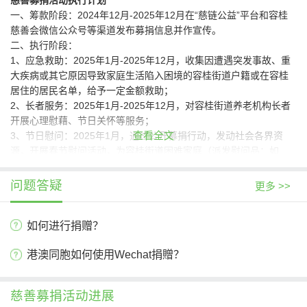
慈善募捐活动执行计划
一、筹款阶段：2024年12月-2025年12月在“慈链公益”平台和容桂
慈善会微信公众号等渠道发布募捐信息并作宣传。
二、执行阶段：
1、应急救助：2025年1月-2025年12月，收集因遭遇突发事故、重
大疾病或其它原因导致家庭生活陷入困境的容桂街道户籍或在容桂
居住的居民名单，给予一定金额救助；
2、长者服务：2025年1月-2025年12月，对容桂街道养老机构长者
开展心理慰藉、节日关怀等服务；
查看全文
3、节日慰问：2025年1月，通过公开募捐行动，发动社会各界资
源，开展春节慰问活动，为容桂街道困难家庭（派发慰问品：如
米、油等）；
4、义卖活动：
问题答疑
更多 >>
①2025年1月，开展元旦义卖活动；
②2025年1月，开展春节义卖活动；
如何进行捐赠？
③2025年2月，开展“开库广济，乐善容桂”慈善义卖活动；
④2025年4月，开展“鲜花表孝行，助困献爱心”义卖活动。
港澳同胞如何使用Wechat捐贈？
5、长期关锁精神病救助：2025年5月-2025年9月，摸排容桂辖区长
期关锁在精神病院的患者，2025年10月-2025年12月，对符合要求
的患者进行救助；
慈善募捐活动进展
三、信息公开阶段：本慈善募捐活动将每三个月于慈链公益平台及