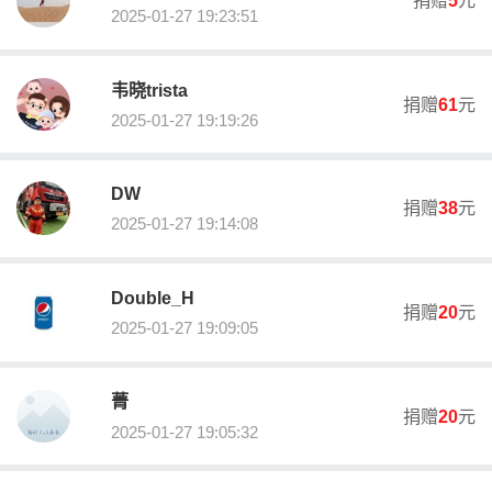
年起，本会共募集善款超2.65亿元，共设立91个冠名基金。慈善帮
2025-01-27 19:23:51
扶款项支出约2.13亿元。近年年均募集善款超过2500万元，年均帮
扶超1万人次。多年来，本会荣获多项业界奖项：佛山市慈善公益
“红玫瑰奖”、佛山市脱贫攻坚突出贡献集体、顺德区突出贡献慈善组
韦晓trista
捐赠
61
元
织、顺德区三八红旗集体、顺德区年度慈善组织、大良街道先进基
2025-01-27 19:19:26
层党组织等奖项。
办公地址：顺德区大良街道凤山中路15号
DW
佛山市顺德区大良一心志愿者协会成立于2013年5月，是顺德区首支
捐赠
38
元
2025-01-27 19:14:08
注册成为法人的志愿者队伍，顺德首家成立党支部和妇联的志愿者
团体，顺德首家获评5A级社会组织的志愿者组织。立足大良，面向
顺德的困难群体、社会组织、政府等提供敬老、助残、青少年等志
Double_H
愿服务，拥有注册志愿者1975人。品牌项目有；听涛追梦、画出未
捐赠
20
元
来、大良志愿者学院、音画影院、童心暖社会、心韵绣坊、手语学
2025-01-27 19:09:05
习沙龙、关爱义剪、友爱无碍·益善同行等。协会通过品牌化项目经
营，打造星级志愿者服务队伍;开展多元化志愿者服务，惠及广大社
会弱势群体；联动多方资源，实现可持续发展，并且不断探索学
菁
捐赠
20
元
习，为志愿者提供培训和关怀，创新志愿服务，创建专业化的团
2025-01-27 19:05:32
队，成为了顺德志愿服务的标杆。