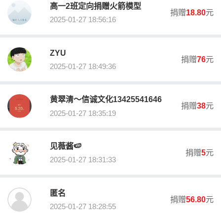
受益人(服务对象)
高一2班定向捐赠火箭模型
佛山市顺德区大良街道残障人士约50人
捐赠
18.80
元
2025-01-27 18:56:16
募得款物用途
（1）义卖残疾人手工艺品，将资助残疾人士约10人； （2）用于开
ZYU
展助残志愿服务项目。
捐赠
76
元
2025-01-27 18:49:36
剩余财产处理
剩余财产全部用于本组织目的相同或者相近的其他慈善项目。
黄翠清～信诚文化13425541646
捐赠
38
元
募捐成本
2025-01-27 18:35:19
气球、扭扭棒、钩织品等材料费，1批，4000.00元； 摊位布置费
（宣传物料），1批，1000.00元； 物料运输费，1批，500.00元；
饭餐及饮用水费用，150份，4500.00元。 合计10000.00元
见薇酱🍉
捐赠
5
元
2025-01-27 18:31:33
募捐活动负责人
黄婉琪
匿名
职务
捐赠
56.80
元
2025-01-27 18:28:55
项目专干