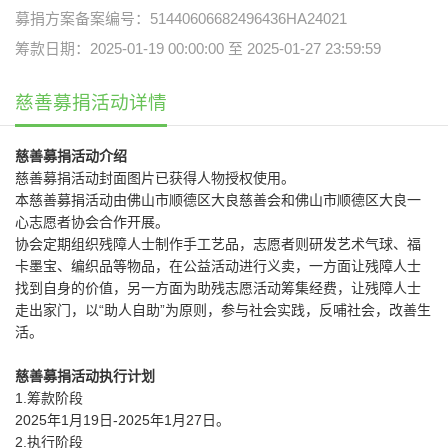
募捐方案备案编号：51440606682496436HA24021
筹款日期：2025-01-19 00:00:00 至 2025-01-27 23:59:59
慈善募捐活动详情
慈善募捐活动介绍
慈善募捐活动封面图片已获得人物授权使用。
本慈善募捐活动由佛山市顺德区大良慈善会和佛山市顺德区大良一
心志愿者协会合作开展。
协会定期组织残障人士制作手工艺品，志愿者则研发艺术气球、福
卡墨宝、编织品等物品，在公益活动进行义卖，一方面让残障人士
找到自身的价值，另一方面为助残志愿活动筹集经费，让残障人士
走出家门，以“助人自助”为原则，参与社会实践，反哺社会，改善生
活。
慈善募捐活动执行计划
1.筹款阶段
2025年1月19日-2025年1月27日。
2.执行阶段