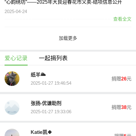
“心韵绣坊”——2025年大良迎春花市义卖-结项信息公开
2025-04-24
查看全文
加载更多
公益事业捐赠专用收据领取说明
爱心记录
一起捐列表
如需领取捐赠收据，请联系大良慈善会秘书处游小姐，0757-22617
076。
纸羊🌥
捐赠
26
元
关于我们（办公地址）
2025-01-27 19:46:54
本慈善募捐活动由佛山市顺德区大良慈善会和佛山市顺德区大良一
心志愿者协会联合开展募捐。
张扬-优谦助剂
佛山市顺德区大良慈善会（下称“本会”），成立于2008年12月25
捐赠
38
元
2025-01-27 19:33:06
日，自成立以来致力于开展扶贫济困、救急解难、扶老、救孤、恤
病、助残、助学、救灾、赈灾等慈善活动。在顺德，我们是首个获
得5A社会组织称号、首个推行社会化运作的镇街慈善会。第四届理
Katie凯🍀
事会于2022年3月正式履职，现有会员165名，为历届之最。从2008
捐赠
5
元