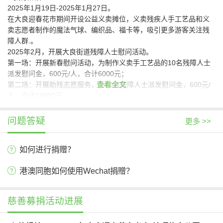
2025年1月19日-2025年1月27日。
在大良迎春花市期间开设公益义卖摊位，义卖残疾人手工艺品和义
卖志愿者制作的魔法气球、编织品、福卡等，吸引更多游客关注残
障人群.。
2025年2月，开展大良街道残障人士慰问活动。
第一场：开展新春慰问活动，为制作义卖手工艺品的10名残障人士
派发慰问金，600元/人，合计6000元；
查看全文
第二场：开展助残志愿服务，为40名残障人士派发慰问金，600元/
人，合计24000元。
两场合计共30000元。
3.信息公开阶段
问题答疑
更多 >>
结束后三个月内通过慈善中国和慈链公益平台进行信息公开。
如何进行捐赠？
慈善募捐活动预算
港澳同胞如何使用Wechat捐贈？
慈善募捐活动进展