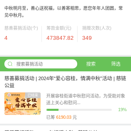
中秋明月至，善心送祝福，以善寄相思，愿您年年人团圆，常
见中秋月。
慈善募捐活动(个)
筹款金额(元)
捐赠次数(人次)
4
473847.82
349
搜索
筛选
慈善募捐活动 | 2024年“爱心容桂，情满中秋”活动 | 慈链
公益
已结束
开展容桂街道中秋慰问活动，为受助对象
送上关心和慰问...
19%
已筹
6190.03
元