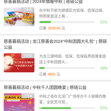
慈善募捐活动 | 2024年情暖中秋 | 慈链公益
已结束
在中秋节前为顺德区内低保、低保边缘、
特困家庭送上每...
21%
已筹
2839.68
元
慈善募捐活动 | 龙江慈善会2024“中秋团圆大礼包” | 慈链
公益
已结束
为龙江镇特困、低保、低保临界困难家庭
送上中秋团圆大...
10%
已筹
4800
元
慈善募捐活动 | 中秋千人团圆晚宴 | 慈链公益
已结束
中秋之夜在北滘门广场举办千人规模的晚
宴，全民赏月观...
57%