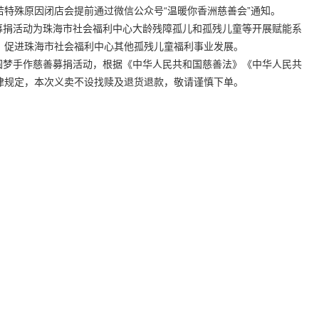
特殊原因闭店会提前通过微信公众号“温暖你香洲慈善会”通知。
善募捐活动为珠海市社会福利中心大龄残障孤儿和孤残儿童等开展赋能系
，促进珠海市社会福利中心其他孤残儿童福利事业发展。
年圆梦手作慈善募捐活动，根据《中华人民共和国慈善法》《中华人民共
律规定，本次义卖不设找赎及退货退款，敬请谨慎下单。