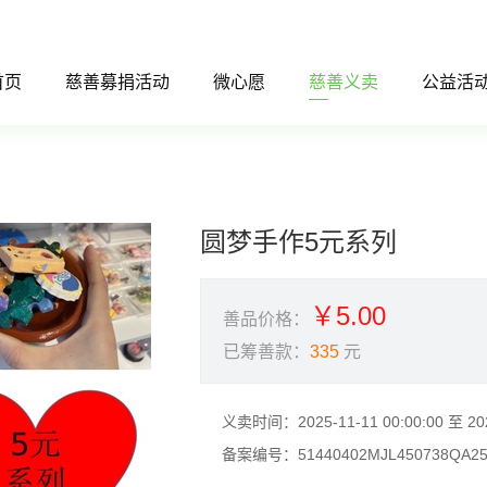
首页
慈善募捐活动
微心愿
慈善义卖
公益活
圆梦手作5元系列
￥5.00
善品价格：
已筹善款：
335
元
义卖时间：
2025-11-11 00:00:00 至 20
备案编号：
51440402MJL450738QA2