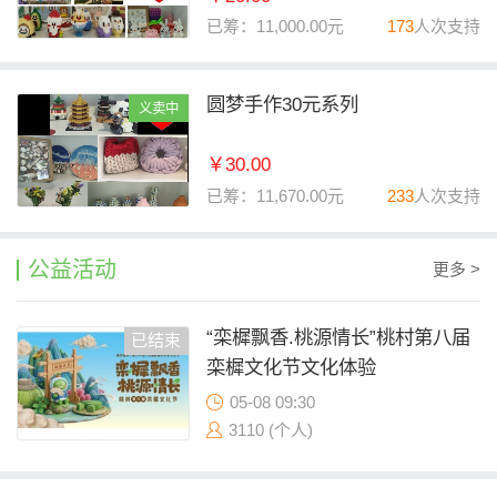
已筹：11,000.00元
173
人次支持
圆梦手作30元系列
义卖中
￥30.00
已筹：11,670.00元
233
人次支持
公益活动
更多 >
“栾樨飘香.桃源情长”桃村第八届
已结束
栾樨文化节文化体验
05-08 09:30
3110 (个人)