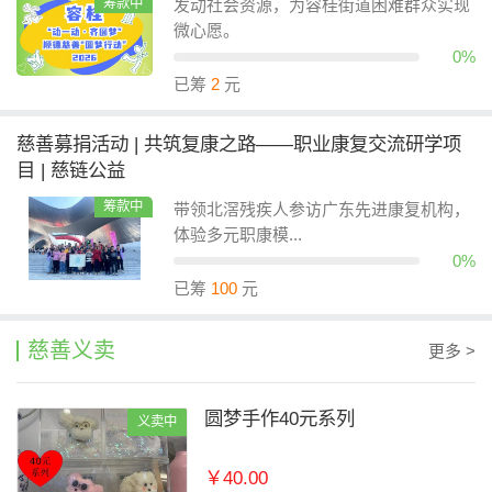
筹款中
发动社会资源，为容桂街道困难群众实现
微心愿。
0%
已筹
2
元
慈善募捐活动 | 共筑复康之路——职业康复交流研学项
目 | 慈链公益
筹款中
带领北滘残疾人参访广东先进康复机构，
体验多元职康模...
0%
已筹
100
元
慈善义卖
更多 >
圆梦手作40元系列
义卖中
￥40.00