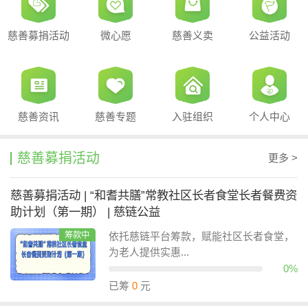
慈善募捐活动
微心愿
慈善义卖
公益活动
慈善资讯
慈善专题
入驻组织
个人中心
慈善募捐活动
更多 >
慈善募捐活动 | “和耆共膳”常教社区长者食堂长者餐费资
助计划（第一期） | 慈链公益
筹款中
依托慈链平台筹款，赋能社区长者食堂，
为老人提供实惠...
0%
已筹
0
元